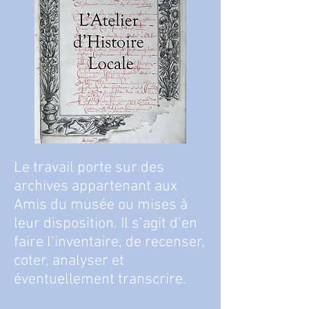
Le travail porte sur des
archives appartenant aux
Amis du musée ou mises à
leur disposition. Il s’agit d’en
faire l’inventaire, de recenser,
coter, analyser et
éventuellement transcrire.