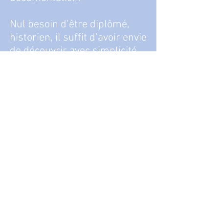
Nul besoin d’être diplômé,
historien, il suffit d’avoir envie
de découvrir avec simplicité
et d’aimer partager.
Si vous souhaitez trouver une
ambiance de travail douce et
sereine, rejoignez-nous !
Nous serons heureux de vous
intégrer à l’équipe joyeuse
toujours animée par sa bonne
humeur.